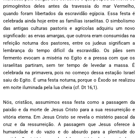
primogênitos deles antes da travessia do mar Vermelho,
quando foram libertados da escravidão egípcia. Essa festa é
celebrada ainda hoje entre as famílias israelitas. O simbolismo
das antigas culturas pastoris e agrícolas adquiriu um novo
significado: as ervas amargas, que outrora eram consumidas na
refeição noturna dos pastores, entre os judeus significam a
lembrança do tempo difícil da escravidão. Os pães sem
fermento evocam a miséria no Egito e a pressa com que os
israelitas partiram, sem ter tempo de levedar a massa. É
celebrada na primavera, pois no começo dessa estação Israel
saiu do Egito. É uma festa noturna, porque o Êxodo se realizou
em noite iluminada pela lua cheia (cf. Dt 16,1).
Nós, cristãos, assumimos essa festa como a passagem da
paixão e da morte de Jesus Cristo para a sua ressurreição e
vitória eterna. Em Jesus Cristo se revela o mistério pascal da
cruz e da ressurreição. A passagem que Jesus oferece à
humanidade é do vazio e do absurdo para a plenitude do