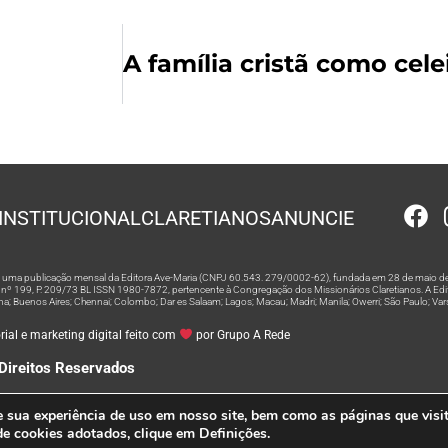
INSTITUCIONAL
CLARETIANOS
ANUNCIE
 é uma publicação mensal da Editora Ave-Maria (CNPJ 60.543. 279/0002-62), fundada em 28 de maio de
º 199, P. 209/73 BL ISSN 1980-7872, pertencente à Congregação dos Missionários Claretianos. A Editor
na; Buenos Aires; Chennai; Colombo; Dar es Salaam; Lagos; Macau; Madri; Manila; Owerri; São Paulo; Va
ial e marketing digital feito com
por Grupo A Rede
Direitos Reservados
e sua experiência de uso em nosso site, bem como as páginas que visi
 de cookies adotados, clique em Definições.