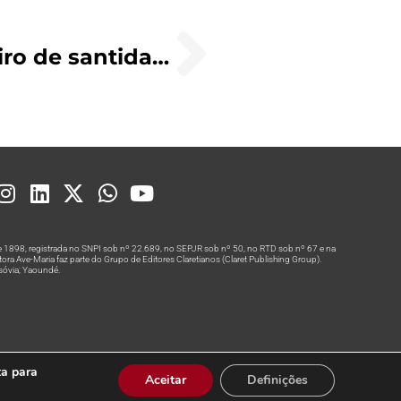
A família cristã como celeiro de santidade e vivência missionária
 1898, registrada no SNPI sob nº 22.689, no SEPJR sob nº 50, no RTD sob nº 67 e na
a Ave-Maria faz parte do Grupo de Editores Claretianos (Claret Publishing Group).
rsóvia; Yaoundé.
ta para
Aceitar
Definições