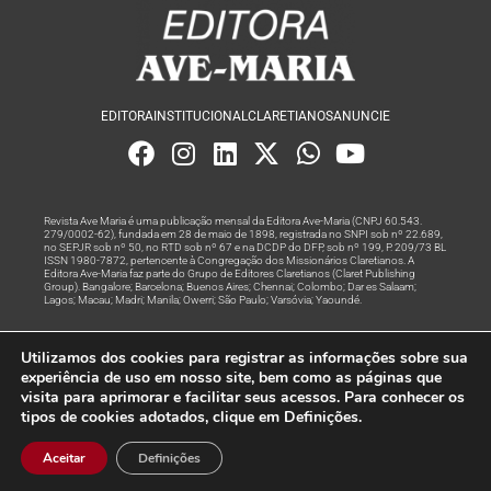
EDITORA
INSTITUCIONAL
CLARETIANOS
ANUNCIE
Revista Ave Maria é uma publicação mensal da Editora Ave-Maria (CNPJ 60.543.
279/0002-62), fundada em 28 de maio de 1898, registrada no SNPI sob nº 22.689,
no SEPJR sob nº 50, no RTD sob nº 67 e na DCDP do DFP, sob nº 199, P. 209/73 BL
ISSN 1980-7872, pertencente à Congregação dos Missionários Claretianos. A
Editora Ave-Maria faz parte do Grupo de Editores Claretianos (Claret Publishing
Group). Bangalore; Barcelona; Buenos Aires; Chennai; Colombo; Dar es Salaam;
Lagos; Macau; Madri; Manila; Owerri; São Paulo; Varsóvia; Yaoundé.
Produção editorial e marketing digital feito com
por Grupo A
Utilizamos dos cookies para registrar as informações sobre sua
Rede
experiência de uso em nosso site, bem como as páginas que
visita para aprimorar e facilitar seus acessos. Para conhecer os
© Todos os Direitos Reservados
tipos de cookies adotados, clique em Definições.
Aceitar
Definições