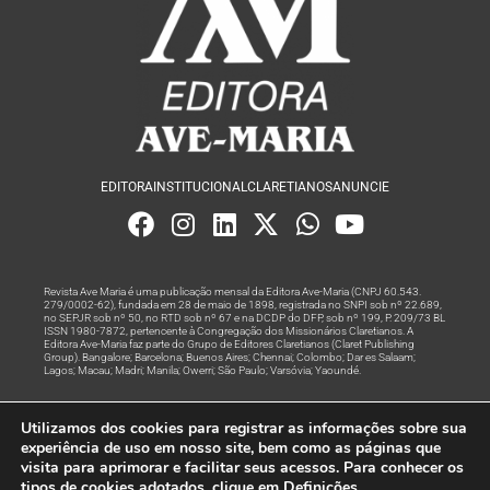
EDITORA
INSTITUCIONAL
CLARETIANOS
ANUNCIE
Revista Ave Maria é uma publicação mensal da Editora Ave-Maria (CNPJ 60.543.
279/0002-62), fundada em 28 de maio de 1898, registrada no SNPI sob nº 22.689,
no SEPJR sob nº 50, no RTD sob nº 67 e na DCDP do DFP, sob nº 199, P. 209/73 BL
ISSN 1980-7872, pertencente à Congregação dos Missionários Claretianos. A
Editora Ave-Maria faz parte do Grupo de Editores Claretianos (Claret Publishing
Group). Bangalore; Barcelona; Buenos Aires; Chennai; Colombo; Dar es Salaam;
Lagos; Macau; Madri; Manila; Owerri; São Paulo; Varsóvia; Yaoundé.
Produção editorial e marketing digital feito com
por Grupo A
Utilizamos dos cookies para registrar as informações sobre sua
Rede
experiência de uso em nosso site, bem como as páginas que
visita para aprimorar e facilitar seus acessos. Para conhecer os
© Todos os Direitos Reservados
tipos de cookies adotados, clique em Definições.