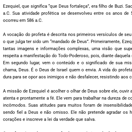
Ezequiel, que significa “que Deus fortaleça”, era filho de Buzi. S
a.C. Sua atividade profética se desenvolveu entre os anos de 
ocorreu em 586 a.C.
A vocação do profeta é descrita nos primeiros versículos de seu 
o que julga ter sido um “mandado de Deus”. Primeiramente, Ezequ
tantas imagens e informações complexas, uma visão que supe
respeita a manifestação do Todo-Poderoso, pois, diante daquela
Em segundo lugar, vem o conteúdo e o significado de sua mis
chama, Deus. É o Deus de Israel quem o envia. A vida do profeta p
dura para se opor aos inimigos e não desfalecer, resistindo aos
A missão de Ezequiel é acolher o olhar de Deus sobre ele, ouvir a
atenta e prontamente a fé. Ele vem para trabalhar na dureza de c
incômodos. Suas atitudes para muitos foram de insensibilidad
sendo fiel a Deus e não omisso. Ele não pretende agradar os 
corações e inscreve a lei da verdade que salva.