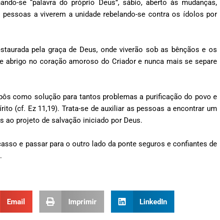
ndo-se “palavra do próprio Deus”, sábio, aberto às mudanças,
 pessoas a viverem a unidade rebelando-se contra os ídolos por
restaurada pela graça de Deus, onde viverão sob as bênçãos e os
e abrigo no coração amoroso do Criador e nunca mais se separe
pôs como solução para tantos problemas a purificação do povo e
o (cf. Ez 11,19). Trata-se de auxiliar as pessoas a encontrar um
is ao projeto de salvação iniciado por Deus.
asso e passar para o outro lado da ponte seguros e confiantes de
.
Email
Imprimir
LinkedIn