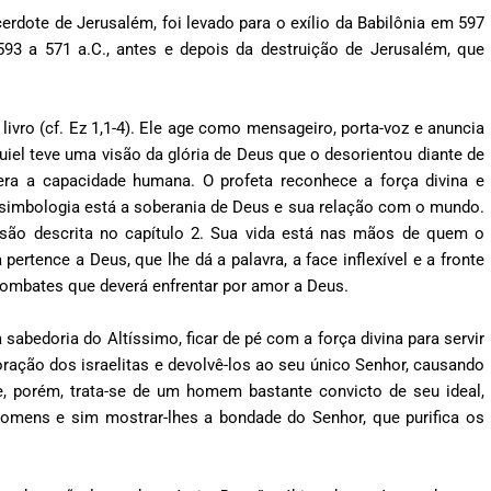
acerdote de Jerusalém, foi levado para o exílio da Babilônia em 597
593 a 571 a.C., antes e depois da destruição de Jerusalém, que
livro (cf. Ez 1,1-4). Ele age como mensageiro, porta-voz e anuncia
iel teve uma visão da glória de Deus que o desorientou diante de
ra a capacidade humana. O profeta reconhece a força divina e
 simbologia está a soberania de Deus e sua relação com o mundo.
são descrita no capítulo 2. Sua vida está nas mãos de quem o
ertence a Deus, que lhe dá a palavra, a face inflexível e a fronte
 combates que deverá enfrentar por amor a Deus.
 sabedoria do Altíssimo, ficar de pé com a força divina para servir
oração dos israelitas e devolvê-los ao seu único Senhor, causando
e, porém, trata-se de um homem bastante convicto de seu ideal,
homens e sim mostrar-lhes a bondade do Senhor, que purifica os