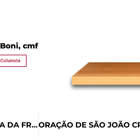
 Boni, cmf
 Colunista
TEMA E ORAÇÃO DA CAMPANHA DA FRATERNIDADE 2024 É DIVULGADO PELA CNBB E EDITORA AVE MARIA REALIZA PALESTRA FORMATIVA