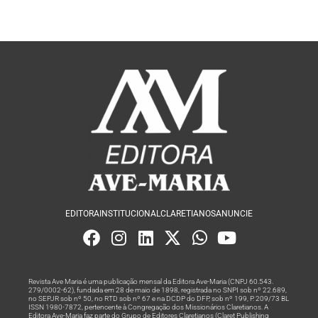
EDITORA
INSTITUCIONAL
CLARETIANOS
ANUNCIE
Revista Ave Maria é uma publicação mensal da Editora Ave-Maria (CNPJ 60.543.
279/0002-62), fundada em 28 de maio de 1898, registrada no SNPI sob nº 22.689,
no SEPJR sob nº 50, no RTD sob nº 67 e na DCDP do DFP, sob nº 199, P. 209/73 BL
ISSN 1980-7872, pertencente à Congregação dos Missionários Claretianos. A
Editora Ave-Maria faz parte do Grupo de Editores Claretianos (Claret Publishing