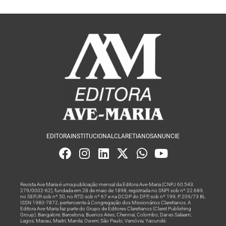
EDITORA
INSTITUCIONAL
CLARETIANOS
ANUNCIE
Revista Ave Maria é uma publicação mensal da Editora Ave-Maria (CNPJ 60.543.
279/0002-62), fundada em 28 de maio de 1898, registrada no SNPI sob nº 22.689,
no SEPJR sob nº 50, no RTD sob nº 67 e na DCDP do DFP, sob nº 199, P. 209/73 BL
ISSN 1980-7872, pertencente à Congregação dos Missionários Claretianos. A
Editora Ave-Maria faz parte do Grupo de Editores Claretianos (Claret Publishing
Group). Bangalore; Barcelona; Buenos Aires; Chennai; Colombo; Dar es Salaam;
Lagos; Macau; Madri; Manila; Owerri; São Paulo; Varsóvia; Yaoundé.