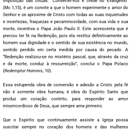
imposição das cinzas: “Convertei-vos e crede no Evangelho”
(Mc 1,15), é um convite a que o homem experimente o amor do
Senhor e se aproxime de Cristo com todas as suas inquietudes
e incertezas, fraquezas e pecaminosidade, com sua vida e sua
morte, incentiva o Papa João Paulo II. Este acrescenta que é
preciso ter fé na Redenção, pois ela restitui definitivamente ao
homem sua dignidade e o sentido de sua existência no mundo,
sentido perdido em certa medida por causa do pecado. A
“Redenção realizou-se no mistério pascal, que, através da cruz
e da morte, conduz à ressurreição”, conclui o Papa Polaco
(
Redemptor Hominis
, 10).
Essa estupenda obra de conversão e adesão a Cristo pela fé
não é somente obra humana, é obra do Espírito Santo que
produz um coração contrito, para responder ao amor
misericordioso de Deus, que sempre ama primeiro.
Que o Espírito que continuamente assiste a Igreja possa
suscitar sempre no coração dos homens e das mulheres