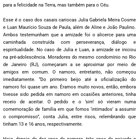
para a felicidade na Terra, mas também para o Céu.
Esse é o caso dos casais cariocas Julia Gabriela Meira Cosme
e Luan Maurício Souza de Paula, além de Aline e João Paulino.
Ambos testemunham que a amizade foi o alicerce para uma
caminhada construída com perseverança, diálogo e
espiritualidade. No caso de Julia e Luan, a amizade se iniciou
na pré-adolescência. Moradores do mesmo condomínio no Rio
de Janeiro (RJ), começaram a se aproximar por meio de
amigos em comum. O namoro, entretanto, não começou
imediatamente. “Do primeiro beijo até a oficialização do
namoro foi quase um ano. Éramos muito novos, então, embora
tivesse sido pedida em namoro em ocasiões anteriores, tinha
receio de aceitar. O pedido e o ‘sim’ só vieram numa
comemoração de família em que fomos ‘intimados’ a assumir
o compromisso”, conta Julia, entre risos, relembrando que
tinham 13 e 16 anos, respectivamente.
Hoje, depois de dez anos de namoro, três anos de noivado e