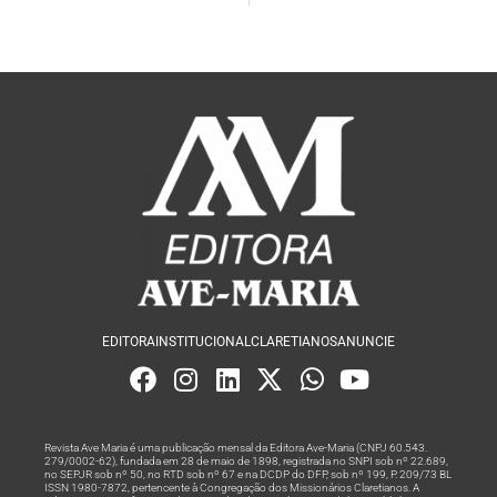
EDITORA
INSTITUCIONAL
CLARETIANOS
ANUNCIE
Revista Ave Maria é uma publicação mensal da Editora Ave-Maria (CNPJ 60.543.
279/0002-62), fundada em 28 de maio de 1898, registrada no SNPI sob nº 22.689,
no SEPJR sob nº 50, no RTD sob nº 67 e na DCDP do DFP, sob nº 199, P. 209/73 BL
ISSN 1980-7872, pertencente à Congregação dos Missionários Claretianos. A