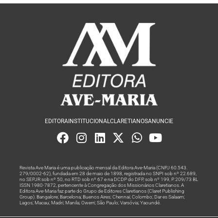
EDITORA
INSTITUCIONAL
CLARETIANOS
ANUNCIE
Revista Ave Maria é uma publicação mensal da Editora Ave-Maria (CNPJ 60.543.
279/0002-62), fundada em 28 de maio de 1898, registrada no SNPI sob nº 22.689,
no SEPJR sob nº 50, no RTD sob nº 67 e na DCDP do DFP, sob nº 199, P. 209/73 BL
ISSN 1980-7872, pertencente à Congregação dos Missionários Claretianos. A
Editora Ave-Maria faz parte do Grupo de Editores Claretianos (Claret Publishing
Group). Bangalore; Barcelona; Buenos Aires; Chennai; Colombo; Dar es Salaam;
Lagos; Macau; Madri; Manila; Owerri; São Paulo; Varsóvia; Yaoundé.