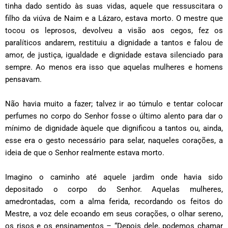
tinha dado sentido às suas vidas, aquele que ressuscitara o
filho da viúva de Naim e a Lázaro, estava morto. O mestre que
tocou os leprosos, devolveu a visão aos cegos, fez os
paralíticos andarem, restituiu a dignidade a tantos e falou de
amor, de justiça, igualdade e dignidade estava silenciado para
sempre. Ao menos era isso que aquelas mulheres e homens
pensavam.
Não havia muito a fazer; talvez ir ao túmulo e tentar colocar
perfumes no corpo do Senhor fosse o último alento para dar o
mínimo de dignidade àquele que dignificou a tantos ou, ainda,
esse era o gesto necessário para selar, naqueles corações, a
ideia de que o Senhor realmente estava morto.
Imagino o caminho até aquele jardim onde havia sido
depositado o corpo do Senhor. Aquelas mulheres,
amedrontadas, com a alma ferida, recordando os feitos do
Mestre, a voz dele ecoando em seus corações, o olhar sereno,
os risos e os ensinamentos – “Depois dele, podemos chamar