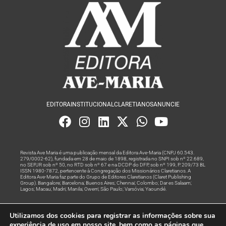
EDITORA
INSTITUCIONAL
CLARETIANOS
ANUNCIE
Revista Ave Maria é uma publicação mensal da Editora Ave-Maria (CNPJ 60.543.
279/0002-62), fundada em 28 de maio de 1898, registrada no SNPI sob nº 22.689,
no SEPJR sob nº 50, no RTD sob nº 67 e na DCDP do DFP, sob nº 199, P. 209/73 BL
ISSN 1980-7872, pertencente à Congregação dos Missionários Claretianos. A
Editora Ave-Maria faz parte do Grupo de Editores Claretianos (Claret Publishing
Group). Bangalore; Barcelona; Buenos Aires; Chennai; Colombo; Dar es Salaam;
Lagos; Macau; Madri; Manila; Owerri; São Paulo; Varsóvia; Yaoundé.
Produção editorial e marketing digital feito com
por Grupo A
Utilizamos dos cookies para registrar as informações sobre sua
Rede
experiência de uso em nosso site, bem como as páginas que