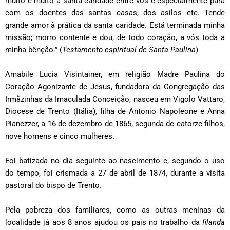
muito e muito a santa caridade entre vós e especialmente para
com os doentes das santas casas, dos asilos etc. Tende
grande amor à prática da santa caridade. Está terminada minha
missão; morro contente e dou, de todo coração, a vós toda a
minha bênção.” (
Testamento espiritual de Santa Paulina
)
Amabile Lucia Visintainer, em religião Madre Paulina do
Coração Agonizante de Jesus, fundadora da Congregação das
Irmãzinhas da Imaculada Conceição, nasceu em Vigolo Vattaro,
Diocese de Trento (Itália), filha de Antonio Napoleone e Anna
Pianezzer, a 16 de dezembro de 1865, segunda de catorze filhos,
nove homens e cinco mulheres.
Foi batizada no dia seguinte ao nascimento e, segundo o uso
do tempo, foi crismada a 27 de abril de 1874, durante a visita
pastoral do bispo de Trento.
Pela pobreza dos familiares, como as outras meninas da
localidade já aos 8 anos ajudou os pais no trabalho da
filanda