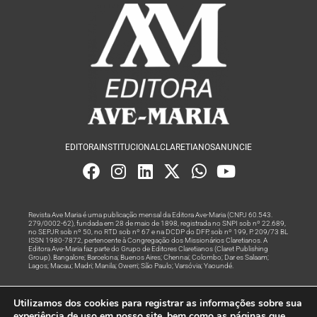
EDITORA
INSTITUCIONAL
CLARETIANOS
ANUNCIE
Revista Ave Maria é uma publicação mensal da Editora Ave-Maria (CNPJ 60.543.
279/0002-62), fundada em 28 de maio de 1898, registrada no SNPI sob nº 22.689,
no SEPJR sob nº 50, no RTD sob nº 67 e na DCDP do DFP, sob nº 199, P. 209/73 BL
ISSN 1980-7872, pertencente à Congregação dos Missionários Claretianos. A
Editora Ave-Maria faz parte do Grupo de Editores Claretianos (Claret Publishing
Group). Bangalore; Barcelona; Buenos Aires; Chennai; Colombo; Dar es Salaam;
Lagos; Macau; Madri; Manila; Owerri; São Paulo; Varsóvia; Yaoundé.
Produção editorial e marketing digital feito com
por Grupo A
Utilizamos dos cookies para registrar as informações sobre sua
Rede
experiência de uso em nosso site, bem como as páginas que