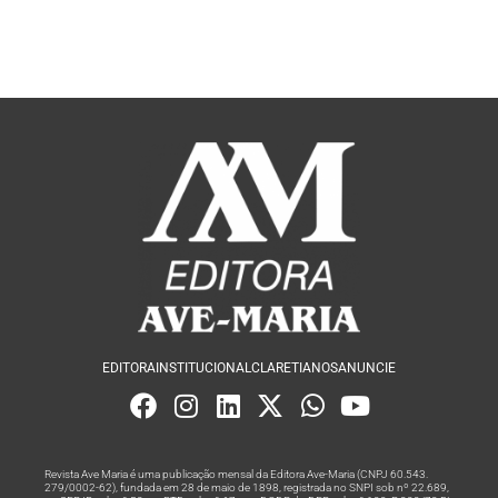
EDITORA
INSTITUCIONAL
CLARETIANOS
ANUNCIE
Revista Ave Maria é uma publicação mensal da Editora Ave-Maria (CNPJ 60.543.
279/0002-62), fundada em 28 de maio de 1898, registrada no SNPI sob nº 22.689,