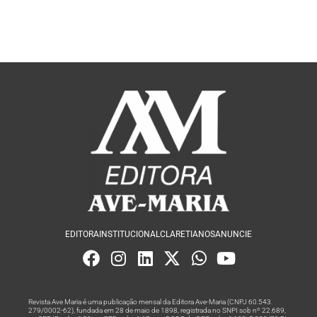
EDITORA
INSTITUCIONAL
CLARETIANOS
ANUNCIE
Revista Ave Maria é uma publicação mensal da Editora Ave-Maria (CNPJ 60.543.
279/0002-62), fundada em 28 de maio de 1898, registrada no SNPI sob nº 22.689,