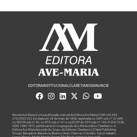
EDITORA
INSTITUCIONAL
CLARETIANOS
ANUNCIE
Revista Ave Maria é uma publicação mensal da Editora Ave-Maria (CNPJ 60.543.
279/0002-62), fundada em 28 de maio de 1898, registrada no SNPI sob nº 22.689,
no SEPJR sob nº 50, no RTD sob nº 67 e na DCDP do DFP, sob nº 199, P. 209/73 BL
ISSN 1980-7872, pertencente à Congregação dos Missionários Claretianos. A
Editora Ave-Maria faz parte do Grupo de Editores Claretianos (Claret Publishing
Group). Bangalore; Barcelona; Buenos Aires; Chennai; Colombo; Dar es Salaam;
Lagos; Macau; Madri; Manila; Owerri; São Paulo; Varsóvia; Yaoundé.