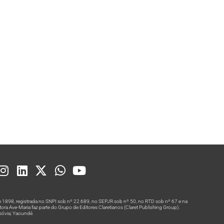
 1898, registrada no SNPI sob nº 22.689, no SEPJR sob nº 50, no RTD sob nº 67 e na
a Ave-Maria faz parte do Grupo de Editores Claretianos (Claret Publishing Group).
rsóvia; Yaoundé.