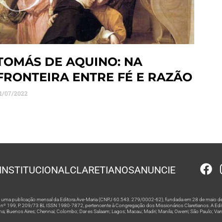
TOMÁS DE AQUINO: NA
FRONTEIRA ENTRE FÉ E RAZÃO
1/07/2022
INSTITUCIONAL
CLARETIANOS
ANUNCIE
 é uma publicação mensal da Editora Ave-Maria (CNPJ 60.543. 279/0002-62), fundada em 28 de maio de
º 199, P. 209/73 BL ISSN 1980-7872, pertencente à Congregação dos Missionários Claretianos. A Editor
na; Buenos Aires; Chennai; Colombo; Dar es Salaam; Lagos; Macau; Madri; Manila; Owerri; São Paulo; Va