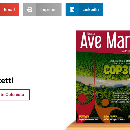
Email
Imprimir
LinkedIn
etti
te Colunista