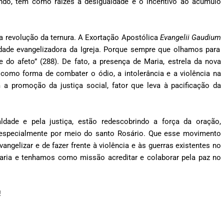
ndo, tem como raízes a desigualdade e o incentivo ao acúmulo
 a revolução da ternura. A Exortação Apostólica
Evangelii Gaudium
idade evangelizadora da Igreja. Porque sempre que olhamos para
e do afeto” (288). De fato, a presença de Maria, estrela da nova
 como forma de combater o ódio, a intolerância e a violência na
a promoção da justiça social, fator que leva à pacificação da
dade e pela justiça, estão redescobrindo a força da oração,
 especialmente por meio do santo Rosário. Que esse movimento
gelizar e de fazer frente à violência e às guerras existentes no
aria e tenhamos como missão acreditar e colaborar pela paz no
!