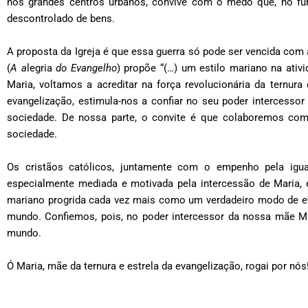
nos grandes centros urbanos, convive com o medo que, no fu
descontrolado de bens.
A proposta da Igreja é que essa guerra só pode ser vencida com
(
A a
legria
do Evangelho
) propõe “(…) um estilo mariano na ativ
Maria, voltamos a acreditar na força revolucionária da ternura 
evangelização, estimula-nos a confiar no seu poder intercessor
sociedade. De nossa parte, o convite é que colaboremos com 
sociedade.
Os cristãos católicos, juntamente com o empenho pela igual
especialmente mediada e motivada pela intercessão de Maria,
mariano progrida cada vez mais como um verdadeiro modo de evan
mundo. Confiemos, pois, no poder intercessor da nossa mãe M
mundo.
Ó Maria, mãe da ternura e estrela da evangelização, rogai por nós