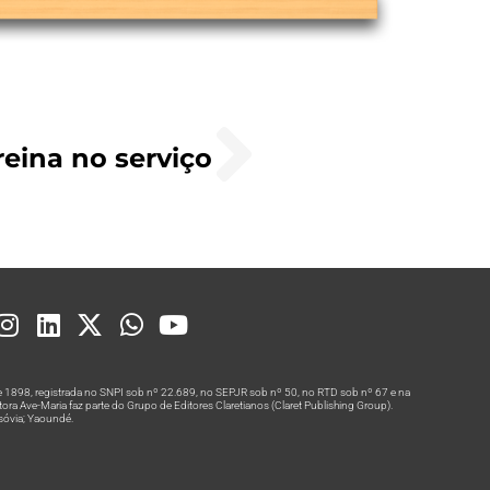
eina no serviço
 1898, registrada no SNPI sob nº 22.689, no SEPJR sob nº 50, no RTD sob nº 67 e na
a Ave-Maria faz parte do Grupo de Editores Claretianos (Claret Publishing Group).
rsóvia; Yaoundé.