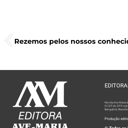
EDITORA
Revista Ave Maria
DCDP do DFP, sob n
Bangalore; Barcelo
Produção editor