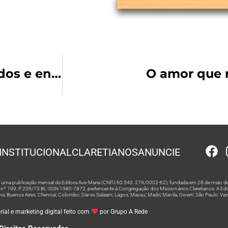
Rezemos pelos nossos conhecidos e entes queridos falecidos
O amor que r
INSTITUCIONAL
CLARETIANOS
ANUNCIE
 é uma publicação mensal da Editora Ave-Maria (CNPJ 60.543. 279/0002-62), fundada em 28 de maio de
º 199, P. 209/73 BL ISSN 1980-7872, pertencente à Congregação dos Missionários Claretianos. A Editor
na; Buenos Aires; Chennai; Colombo; Dar es Salaam; Lagos; Macau; Madri; Manila; Owerri; São Paulo; Va
ial e marketing digital feito com
por Grupo A Rede