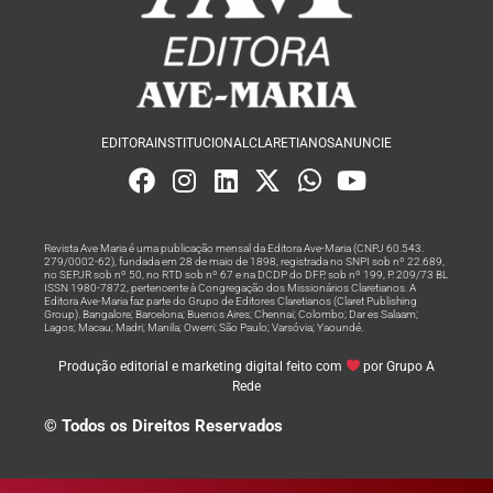
EDITORA
INSTITUCIONAL
CLARETIANOS
ANUNCIE
Revista Ave Maria é uma publicação mensal da Editora Ave-Maria (CNPJ 60.543.
279/0002-62), fundada em 28 de maio de 1898, registrada no SNPI sob nº 22.689,
no SEPJR sob nº 50, no RTD sob nº 67 e na DCDP do DFP, sob nº 199, P. 209/73 BL
ISSN 1980-7872, pertencente à Congregação dos Missionários Claretianos. A
Editora Ave-Maria faz parte do Grupo de Editores Claretianos (Claret Publishing
Group). Bangalore; Barcelona; Buenos Aires; Chennai; Colombo; Dar es Salaam;
Lagos; Macau; Madri; Manila; Owerri; São Paulo; Varsóvia; Yaoundé.
Produção editorial e marketing digital feito com
por Grupo A
Rede
© Todos os Direitos Reservados