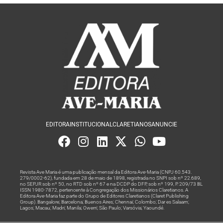
EDITORA
INSTITUCIONAL
CLARETIANOS
ANUNCIE
Revista Ave Maria é uma publicação mensal da Editora Ave-Maria (CNPJ 60.543.
279/0002-62), fundada em 28 de maio de 1898, registrada no SNPI sob nº 22.689,
no SEPJR sob nº 50, no RTD sob nº 67 e na DCDP do DFP, sob nº 199, P. 209/73 BL
ISSN 1980-7872, pertencente à Congregação dos Missionários Claretianos. A
Editora Ave-Maria faz parte do Grupo de Editores Claretianos (Claret Publishing
Group). Bangalore; Barcelona; Buenos Aires; Chennai; Colombo; Dar es Salaam;
Lagos; Macau; Madri; Manila; Owerri; São Paulo; Varsóvia; Yaoundé.