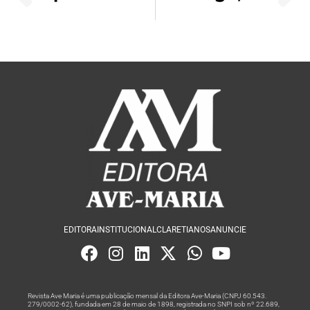
EDITORA
INSTITUCIONAL
CLARETIANOS
ANUNCIE
Revista Ave Maria é uma publicação mensal da Editora Ave-Maria (CNPJ 60.543.
279/0002-62), fundada em 28 de maio de 1898, registrada no SNPI sob nº 22.689,