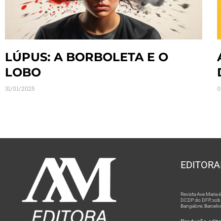
LÚPUS: A BORBOLETA E O
LOBO
31/01/2025
0
EDITORA
Revista Ave Maria
DCDP do DFP, sob n
Bangalore; Barcelo