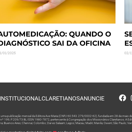
AUTOMEDICAÇÃO: QUANDO O
S
DIAGNÓSTICO SAI DA OFICINA
E
1/01/2025
02/1
INSTITUCIONAL
CLARETIANOS
ANUNCIE
 é uma publicação mensal da Editora Ave-Maria (CNPJ 60.543. 279/0002-62), fundada em 28 de maio de
º 199, P. 209/73 BL ISSN 1980-7872, pertencente à Congregação dos Missionários Claretianos. A Editor
na; Buenos Aires; Chennai; Colombo; Dar es Salaam; Lagos; Macau; Madri; Manila; Owerri; São Paulo; Va