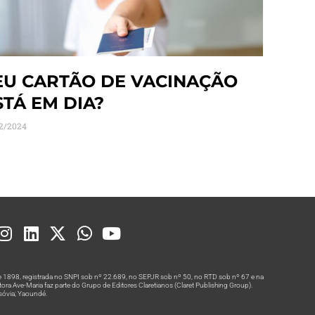
EU CARTÃO DE VACINAÇÃO
STÁ EM DIA?
2/2024
 1898, registrada no SNPI sob nº 22.689, no SEPJR sob nº 50, no RTD sob nº 67 e na
a Ave-Maria faz parte do Grupo de Editores Claretianos (Claret Publishing Group).
rsóvia; Yaoundé.