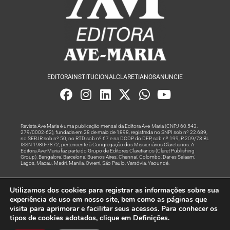
EDITORA
INSTITUCIONAL
CLARETIANOS
ANUNCIE
Revista Ave Maria é uma publicação mensal da Editora Ave-Maria (CNPJ 60.543.
279/0002-62), fundada em 28 de maio de 1898, registrada no SNPI sob nº 22.689,
no SEPJR sob nº 50, no RTD sob nº 67 e na DCDP do DFP, sob nº 199, P. 209/73 BL
ISSN 1980-7872, pertencente à Congregação dos Missionários Claretianos. A
Editora Ave-Maria faz parte do Grupo de Editores Claretianos (Claret Publishing
Group). Bangalore; Barcelona; Buenos Aires; Chennai; Colombo; Dar es Salaam;
Lagos; Macau; Madri; Manila; Owerri; São Paulo; Varsóvia; Yaoundé.
Produção editorial e marketing digital feito com
por Grupo A
Utilizamos dos cookies para registrar as informações sobre sua
Rede
experiência de uso em nosso site, bem como as páginas que
visita para aprimorar e facilitar seus acessos. Para conhecer os
© Todos os Direitos Reservados
tipos de cookies adotados, clique em Definições.