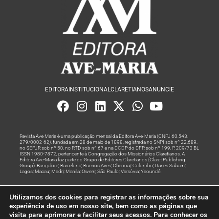
EDITORA
INSTITUCIONAL
CLARETIANOS
ANUNCIE
Revista Ave Maria é uma publicação mensal da Editora Ave-Maria (CNPJ 60.543.
279/0002-62), fundada em 28 de maio de 1898, registrada no SNPI sob nº 22.689,
no SEPJR sob nº 50, no RTD sob nº 67 e na DCDP do DFP, sob nº 199, P. 209/73 BL
ISSN 1980-7872, pertencente à Congregação dos Missionários Claretianos. A
Editora Ave-Maria faz parte do Grupo de Editores Claretianos (Claret Publishing
Group). Bangalore; Barcelona; Buenos Aires; Chennai; Colombo; Dar es Salaam;
Lagos; Macau; Madri; Manila; Owerri; São Paulo; Varsóvia; Yaoundé.
Produção editorial e marketing digital feito com
por Grupo A
Utilizamos dos cookies para registrar as informações sobre sua
Rede
experiência de uso em nosso site, bem como as páginas que
visita para aprimorar e facilitar seus acessos. Para conhecer os
© Todos os Direitos Reservados