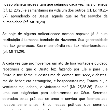
nosso planeta necessitam que sejamos cada vez mais cireneus
(cf. Lc 23,26) e samaritanos na vida um dos outros
(
cf. Lc 10,25-
37), aprendendo de Jesus, aquele que se fez servidor da
humanidade (cf. Mt 20,28).
Se hoje de alguma solidariedade somos capazes já é pura
retribuição à tamanha bondade do Nazareno. Sua generosidade
nos faz generosos. Sua misericórdia nos faz misericordiosos
(
cf. Mt 11,29).
A cada vez que promovemos um ato de boa vontade e cuidado
repetimos o que o Cristo fez, fazendo por Ele e para Ele
“
Porque tive fome, e destes-me de comer; tive sede, e destes-
me de beber; era estrangeiro, e hospedastes-me; Estava nu, e
vestistes-me; adoeci, e visitastes-me”
(
Mt 25,35-36). Essa é
uma das exigências para adentrarmos os Céus. Seremos
cobrados pelas práticas de amor e serviço que fizemos aos
nossos semelhantes. É por essas práticas que seremos