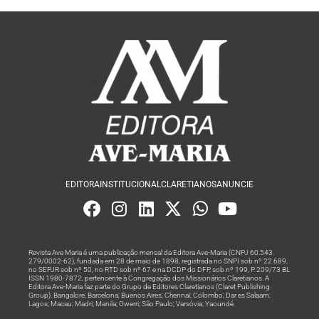
EDITORA
INSTITUCIONAL
CLARETIANOS
ANUNCIE
Revista Ave Maria é uma publicação mensal da Editora Ave-Maria (CNPJ 60.543.
279/0002-62), fundada em 28 de maio de 1898, registrada no SNPI sob nº 22.689,
no SEPJR sob nº 50, no RTD sob nº 67 e na DCDP do DFP, sob nº 199, P. 209/73 BL
ISSN 1980-7872, pertencente à Congregação dos Missionários Claretianos. A
Editora Ave-Maria faz parte do Grupo de Editores Claretianos (Claret Publishing
Group). Bangalore; Barcelona; Buenos Aires; Chennai; Colombo; Dar es Salaam;
Lagos; Macau; Madri; Manila; Owerri; São Paulo; Varsóvia; Yaoundé.