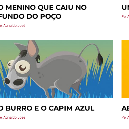
O MENINO QUE CAIU NO
U
FUNDO DO POÇO
Pe. 
e. Agnaldo José
O BURRO E O CAPIM AZUL
A
e. Agnaldo José
Pe. 